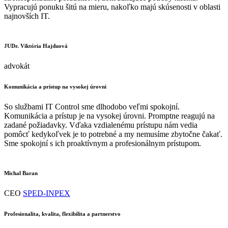
Vypracujú ponuku šitú na mieru, nakoľko majú skúsenosti v oblasti
najnovších IT.
JUDr. Viktória Hajduová
advokát
Komunikácia a prístup na vysokej úrovni
So službami IT Control sme dlhodobo veľmi spokojní.
Komunikácia a prístup je na vysokej úrovni. Promptne reagujú na
zadané požiadavky. Vďaka vzdialenému prístupu nám vedia
pomôcť kedykoľvek je to potrebné a my nemusíme zbytočne čakať.
Sme spokojní s ich proaktívnym a profesionálnym prístupom.
Michal Baran
CEO
SPED-INPEX
Profesionalita, kvalita, flexibilita a partnerstvo