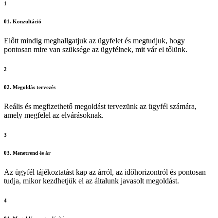
1
01. Konzultáció
Előtt mindig meghallgatjuk az ügyfelet és megtudjuk, hogy
pontosan mire van szüksége az ügyfélnek, mit vár el tőlünk.
2
02. Megoldás tervezés
Reális és megfizethető megoldást tervezünk az ügyfél számára,
amely megfelel az elvárásoknak.
3
03. Menetrend és ár
Az ügyfél tájékoztatást kap az árról, az időhorizontról és pontosan
tudja, mikor kezdhetjük el az általunk javasolt megoldást.
4