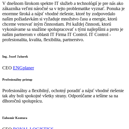
V dnešnom širokom spektre IT služieb a technológií je pre nás ako
zákazníka veľmi náročné sa v tejto problematike vyznať. Ponuka je
enormne široká a nájsť vhodné riešenie, ktoré by zodpovedalo
našim požiadavkám si vyžaduje množstvo času a energie, ktorú
chceme venovať iným činnostiam. Pri každej činnosti, ktorú
vykonávame sa snažíme spolupracovať s tými najlepšími a preto je
našim partnerom v oblasti IT Firma IT Control. IT Control -
profesionalita, kvalita, flexibilita, partnerstvo.
Ing. Jozef Jašurek
CEO
ENGplaner
Profesionálny prístup
Profesionálny a flexibilný, ochotný poradiť a nájsť vhodné riešenie
tak aby boli spokojné všetky strany. Odporúčame a tešíme sa na
dlhoročnú spoluprácu.
Ľubomír Kontura