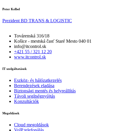
Peter Kelbel
Prezident BD TRANS & LOGISTIC
Továrenská 316/18
Košice - mestská časť Staré Mesto 040 01
info@itcontrol.sk
+421 55 / 321 12 20
www.itcontrol.sk
IT szolgáltatások
Eszköz- és hálózatkezelés
Berendezések eladása
Biztonsági mentés és helyreállítás
Távoli segítségnyújtás
Konzultációk
Megoldások
Cloud megoldások
VoIP telefonálás