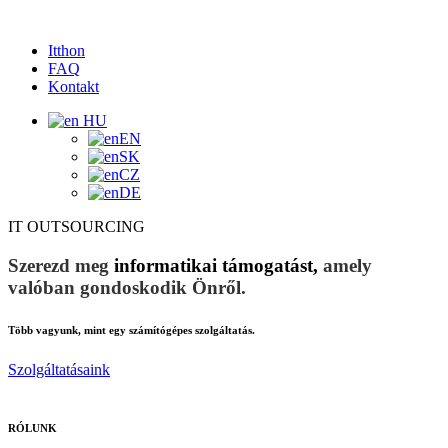
Itthon
FAQ
Kontakt
HU
EN
SK
CZ
DE
IT OUTSOURCING
Szerezd meg
informatikai támogatást
,
amely
valóban gondoskodik Önről.
Több vagyunk, mint egy számítógépes szolgáltatás.
Szolgáltatásaink
RÓLUNK