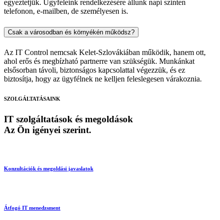
egyeztetjük. Ügyfeleink rendelkezésére állunk napi szinten
telefonon, e-mailben, de személyesen is.
Csak a városodban és környékén működsz?
Az IT Control nemcsak Kelet-Szlovákiában működik, hanem ott,
ahol erős és megbízható partnerre van szükségük. Munkánkat
elsősorban távoli, biztonságos kapcsolattal végezzük, és ez
biztosítja, hogy az ügyfélnek ne kelljen feleslegesen várakoznia.
SZOLGÁLTATÁSAINK
IT szolgáltatások és megoldások
Az Ön igényei
szerint.
Konzultációk és megoldási javaslatok
Átfogó IT menedzsment