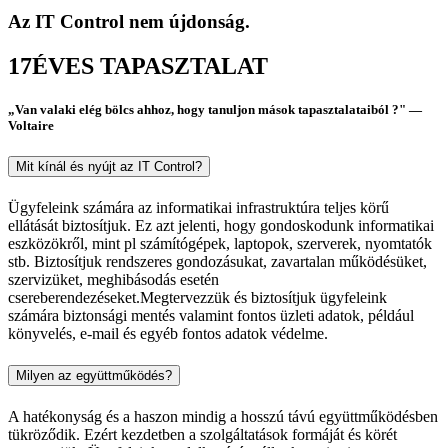
Az IT Control
nem újdonság.
17
ÉVES TAPASZTALAT
„Van valaki elég bölcs ahhoz, hogy tanuljon
mások tapasztalataiból ?"
—
Voltaire
Mit kínál és nyújt az IT Control?
Ügyfeleink számára az informatikai infrastruktúra teljes körű
ellátását biztosítjuk. Ez azt jelenti, hogy gondoskodunk informatikai
eszközökről, mint pl számítógépek, laptopok, szerverek, nyomtatók
stb. Biztosítjuk rendszeres gondozásukat, zavartalan működésüket,
szervizüket, meghibásodás esetén
csereberendezéseket.Megtervezzük és biztosítjuk ügyfeleink
számára biztonsági mentés valamint fontos üzleti adatok, például
könyvelés, e-mail és egyéb fontos adatok védelme.
Milyen az együttműködés?
A hatékonyság és a haszon mindig a hosszú távú együttműködésben
tükröződik. Ezért kezdetben a szolgáltatások formáját és körét