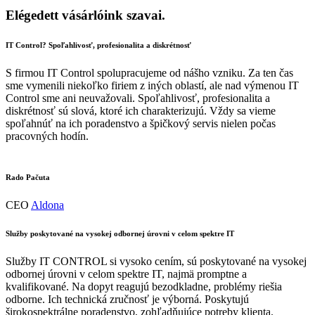
Elégedett
vásárlóink
​​szavai.
IT Control? Spoľahlivosť, profesionalita a diskrétnosť
S firmou IT Control spolupracujeme od nášho vzniku. Za ten čas
sme vymenili niekoľko firiem z iných oblastí, ale nad výmenou IT
Control sme ani neuvažovali. Spoľahlivosť, profesionalita a
diskrétnosť sú slová, ktoré ich charakterizujú. Vždy sa vieme
spoľahnúť na ich poradenstvo a špičkový servis nielen počas
pracovných hodín.
Rado Pačuta
CEO
Aldona
Služby poskytované na vysokej odbornej úrovni v celom spektre IT
Služby IT CONTROL si vysoko cením, sú poskytované na vysokej
odbornej úrovni v celom spektre IT, najmä promptne a
kvalifikované. Na dopyt reagujú bezodkladne, problémy riešia
odborne. Ich technická zručnosť je výborná. Poskytujú
širokospektrálne poradenstvo, zohľadňujúce potreby klienta.