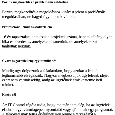
Pozitív megközelítés a problémamegoldáshoz
Pozitív megközelítés a megoldáshoz kihívást jelent a problémák
megoldásában, ne hagyd figyelmen kívül őket.
Professzionalizmus és szakértelem
16 év tapasztalata nem csak a projektek száma, hanem néhány olyan
hiba és tévedés is, amelyeket elismerünk, de amelyek sokat
tanítottak nekünk.
Gyors és gördülékeny együttműködés
Mindig úgy dolgozunk a feladatokon, hogy azokat a lehető
leghamarabb elvégezzük. Nagyon megbecsüljük ügyfeleink idejét,
ezért nem várunk addig, amíg az ügyfélnek emlékeztetnie kell
minket.
Közös cél
Az IT Control régóta tudja, hogy ma már nem elég, ha az ügyfelek
eladnak egy számítógépet, nyomtatót vagy ajánlanak egy programot.
A támogatásnak teljes értékűnek kell lennie a tervezéstől a