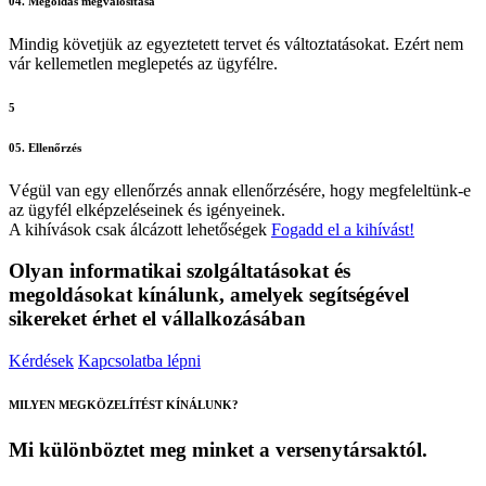
04. Megoldás megvalósítása
Mindig követjük az egyeztetett tervet és változtatásokat. Ezért nem
vár kellemetlen meglepetés az ügyfélre.
5
05. Ellenőrzés
Végül van egy ellenőrzés annak ellenőrzésére, hogy megfeleltünk-e
az ügyfél elképzeléseinek és igényeinek.
A kihívások csak álcázott lehetőségek
Fogadd el a kihívást!
Olyan informatikai szolgáltatásokat és
megoldásokat kínálunk, amelyek segítségével
sikereket érhet el vállalkozásában
Kérdések
Kapcsolatba lépni
MILYEN MEGKÖZELÍTÉST KÍNÁLUNK?
Mi különböztet
meg minket
a versenytársaktól.