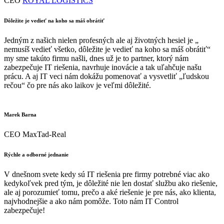
CEO
ROYAL LOGISTICS
Dôležite je vedieť na koho sa máš obrátiť
Jedným z našich nielen profesných ale aj životných hesiel je „
nemusíš vedieť všetko, dôležite je vedieť na koho sa máš obrátiť“
my sme takúto firmu našli, dnes už je to partner, ktorý nám
zabezpečuje IT riešenia, navrhuje inovácie a tak uľahčuje našu
prácu. A aj IT veci nám dokážu pomenovať a vysvetliť „ľudskou
rečou“ čo pre nás ako laikov je veľmi dôležité.
Marek Barna
CEO MaxTad-Real
Rýchle a odborné jednanie
V dnešnom svete kedy sú IT riešenia pre firmy potrebné viac ako
kedykoľvek pred tým, je dôležité nie len dostať službu ako riešenie,
ale aj porozumieť tomu, prečo a aké riešenie je pre nás, ako klienta,
najvhodnejšie a ako nám pomôže. Toto nám IT Control
zabezpečuje!